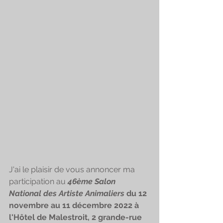
J'ai le plaisir de vous annoncer ma 
participation au 
46ème Salon 
National des Artiste Animaliers 
du 12 
novembre au 11 décembre 2022 à 
l'Hôtel de Malestroit, 2 grande-rue 