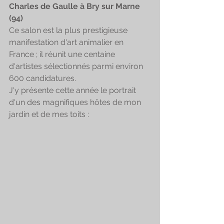
Charles de Gaulle à Bry sur Marne 
(94)
Ce salon est la plus prestigieuse 
manifestation d'art animalier en 
France ; il réunit une centaine 
d'artistes sélectionnés parmi environ 
600 candidatures.
J'y présente cette année le portrait 
d'un des magnifiques hôtes de mon 
jardin et de mes toits :