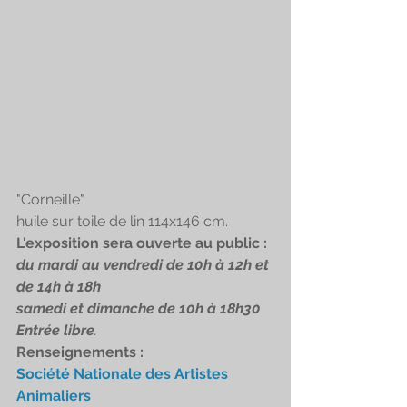
"Corneille"
huile sur toile de lin 114x146 cm.
L'exposition sera ouverte au public :
du mardi au vendredi de 10h à 12h et 
de 14h à 18h
samedi et dimanche de 10h à 18h30
Entrée libre
.
Renseignements :
Société Nationale des Artistes 
Animaliers