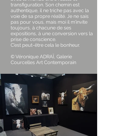
transfiguration. Son chemin est
authentique, il ne triche pas avec la
voie de sa propre réalité. Je ne sais
pas pour vous, mais moi il m’invite
toujours, à chacune de ses
expositions, à une conversion vers la
prise de conscience.
C’est peut-être cela le bonheur.
© Véronique ADRAÏ, Galerie
Courcelles Art Contemporain