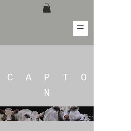
C A P T O
N